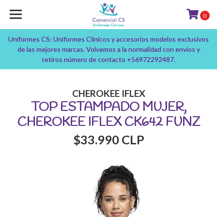
0
Uniformes CS: Uniformes Clínicos y accesorios modelos exclusivos
de las mejores marcas. Volvemos a la normalidad con envíos y
retiros número de contacto +56972292487.
CHEROKEE IFLEX
TOP ESTAMPADO MUJER,
CHEROKEE IFLEX CK642 FUNZ
$33.990 CLP