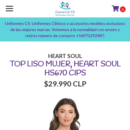
0
Uniformes CS: Uniformes Clínicos y accesorios modelos exclusivos
de las mejores marcas. Volvemos a la normalidad con envíos y
retiros número de contacto +56972292487.
HEART SOUL
TOP LISO MUJER, HEART SOUL
HS670 CIPS
$29.990 CLP