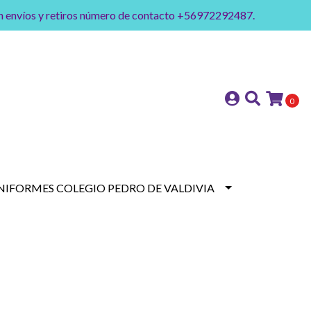
on envíos y retiros número de contacto +56972292487.
0
NIFORMES COLEGIO PEDRO DE VALDIVIA