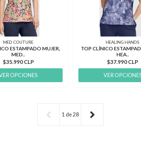
MED COUTURE
HEALING HANDS
NICO ESTAMPADO MUJER,
TOP CLÍNICO ESTAMPAD
MED..
HEA..
$35.990 CLP
$37.990 CLP
VER OPCIONES
VER OPCIONE
1
de
28