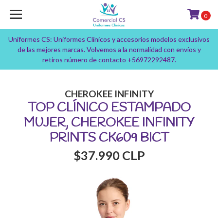
0
Uniformes CS: Uniformes Clínicos y accesorios modelos exclusivos
de las mejores marcas. Volvemos a la normalidad con envíos y
retiros número de contacto +56972292487.
CHEROKEE INFINITY
TOP CLÍNICO ESTAMPADO
MUJER, CHEROKEE INFINITY
PRINTS CK609 BICT
$37.990 CLP