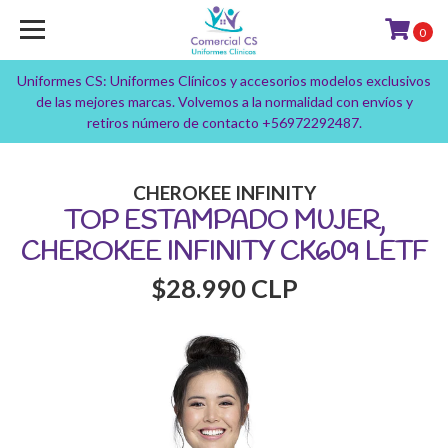
0
Uniformes CS: Uniformes Clínicos y accesorios modelos exclusivos
de las mejores marcas. Volvemos a la normalidad con envíos y
retiros número de contacto +56972292487.
CHEROKEE INFINITY
TOP ESTAMPADO MUJER,
CHEROKEE INFINITY CK609 LETF
$28.990 CLP