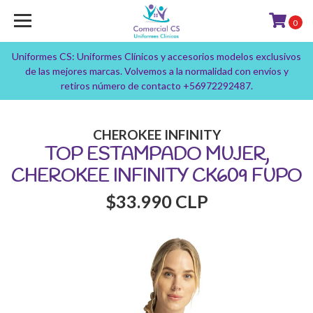
0
Uniformes CS: Uniformes Clínicos y accesorios modelos exclusivos
de las mejores marcas. Volvemos a la normalidad con envíos y
retiros número de contacto +56972292487.
CHEROKEE INFINITY
TOP ESTAMPADO MUJER,
CHEROKEE INFINITY CK609 FUPO
$33.990 CLP