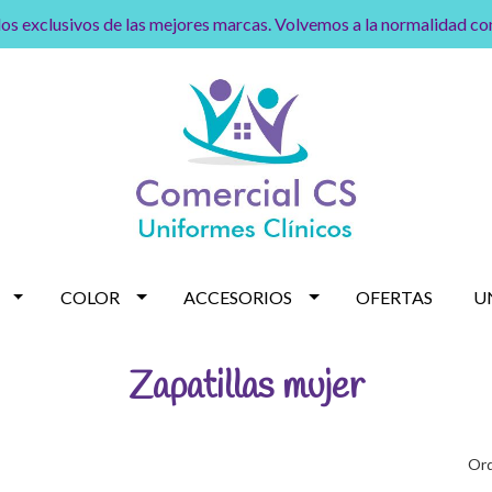
os exclusivos de las mejores marcas. Volvemos a la normalidad c
COLOR
ACCESORIOS
OFERTAS
U
Zapatillas mujer
Ord