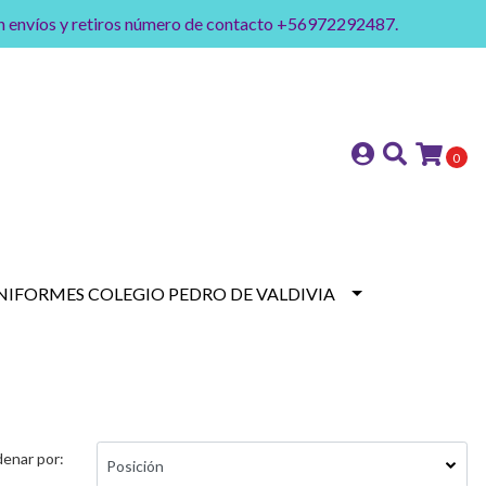
on envíos y retiros número de contacto +56972292487.
0
NIFORMES COLEGIO PEDRO DE VALDIVIA
enar por: