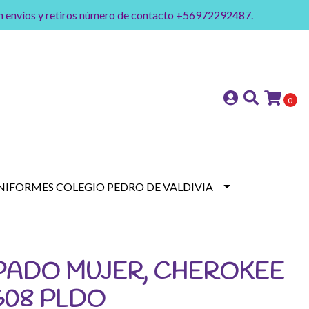
on envíos y retiros número de contacto +56972292487.
0
NIFORMES COLEGIO PEDRO DE VALDIVIA
PADO MUJER, CHEROKEE
K608 PLDO