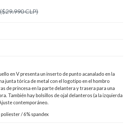
($29.990 CLP)
uello en V presenta un inserto de punto acanalado en la
una junta tórica de metal con el logotipo en el hombro
as de princesa en la parte delantera y trasera para una
. También hay bolsillos de ojal delanteros (a la izquierda
 Ajuste contemporáneo.
 poliester / 6% spandex