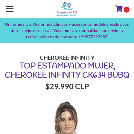
0
Uniformes CS: Uniformes Clínicos y accesorios modelos exclusivos
de las mejores marcas. Volvemos a la normalidad con envíos y
retiros número de contacto +56972292487.
CHEROKEE INFINITY
TOP ESTAMPADO MUJER,
CHEROKEE INFINITY CK634 BUBQ
$29.990 CLP