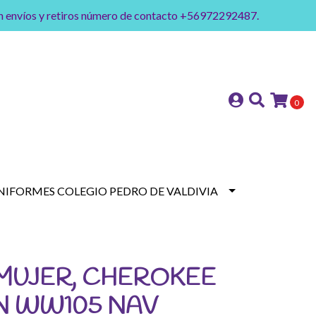
on envíos y retiros número de contacto +56972292487.
0
NIFORMES COLEGIO PEDRO DE VALDIVIA
MUJER, CHEROKEE
N WW105 NAV