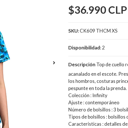
$36.990 CLP
SKU:
CK609 THCM XS
Disponibilidad:
2
Descripción
Top de cuello 
acanalado en el escote. Prese
los hombros, costuras prince
pespunte en toda la prenda. 
Colección
: Infinity
Ajuste
: contemporáneo
Número de bolsillos
: 3 bolsi
Tipos de bolsillos
: bolsillos 
Características
: detalles d