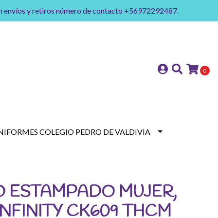
on envíos y retiros número de contacto +56972292487.
0
NIFORMES COLEGIO PEDRO DE VALDIVIA
O ESTAMPADO MUJER,
NFINITY CK609 THCM