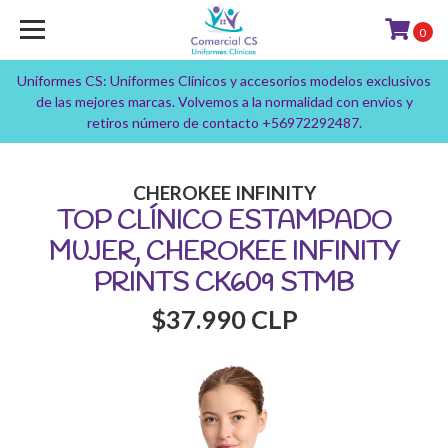
0
Uniformes CS: Uniformes Clínicos y accesorios modelos exclusivos
de las mejores marcas. Volvemos a la normalidad con envíos y
retiros número de contacto +56972292487.
CHEROKEE INFINITY
TOP CLÍNICO ESTAMPADO
MUJER, CHEROKEE INFINITY
PRINTS CK609 STMB
$37.990 CLP