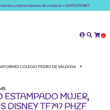
on envíos y retiros número de contacto +56972292487.
0
NIFORMES COLEGIO PEDRO DE VALDIVIA
MS
O ESTAMPADO MUJER,
 DISNEY TF797 PHZF