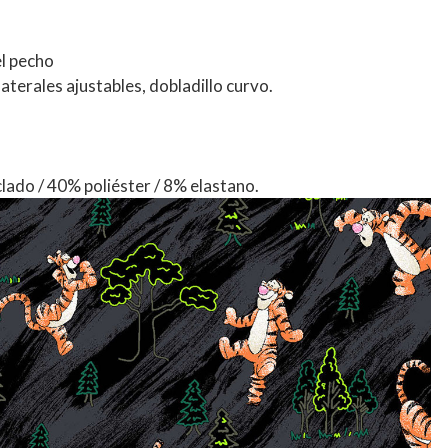
 el pecho
aterales ajustables, dobladillo curvo.
lado / 40% poliéster / 8% elastano.