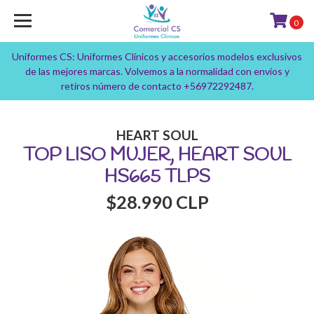
0
Uniformes CS: Uniformes Clínicos y accesorios modelos exclusivos
de las mejores marcas. Volvemos a la normalidad con envíos y
retiros número de contacto +56972292487.
HEART SOUL
TOP LISO MUJER, HEART SOUL
HS665 TLPS
$28.990 CLP