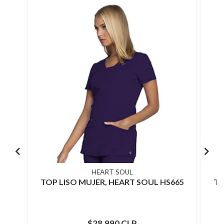
HEART SOUL
TOP LISO MUJER, HEART SOUL HS665
TO
$28.990 CLP