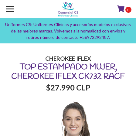
0
Uniformes CS: Uniformes Clínicos y accesorios modelos exclusivos
de las mejores marcas. Volvemos a la normalidad con envíos y
retiros número de contacto +56972292487.
CHEROKEE IFLEX
TOP ESTAMPADO MUJER,
CHEROKEE IFLEX CK732 RACF
$27.990 CLP