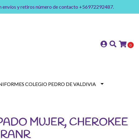
on envíos y retiros número de contacto +56972292487.
0
NIFORMES COLEGIO PEDRO DE VALDIVIA
PADO MUJER, CHEROKEE
2 RANR