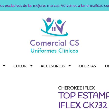
os exclusivos de las mejores marcas. Volvemos a la normalidad c
COLOR
ACCESORIOS
OFERTAS
U
CHEROKEE IFLEX
TOP ESTAM
IFLEX CK73