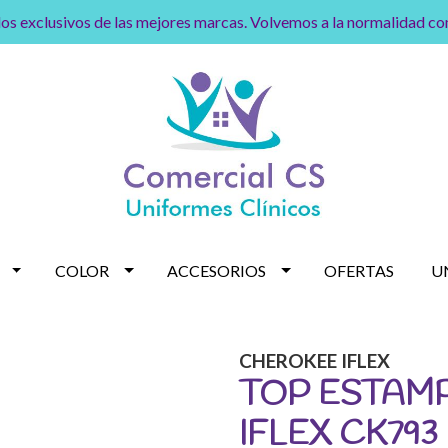
os exclusivos de las mejores marcas. Volvemos a la normalidad c
COLOR
ACCESORIOS
OFERTAS
U
CHEROKEE IFLEX
TOP ESTAM
IFLEX CK79