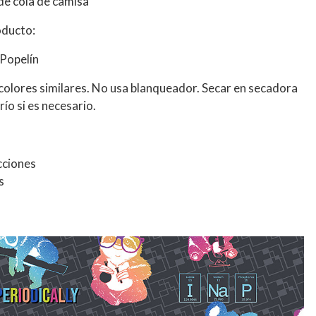
 de cola de camisa
oducto:
Popelín
 colores similares. No usa blanqueador. Secar en secadora
ío si es necesario.
cciones
s