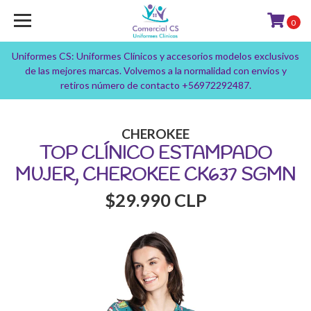
0
Uniformes CS: Uniformes Clínicos y accesorios modelos exclusivos
de las mejores marcas. Volvemos a la normalidad con envíos y
retiros número de contacto +56972292487.
CHEROKEE
TOP CLÍNICO ESTAMPADO
MUJER, CHEROKEE CK637 SGMN
$29.990 CLP