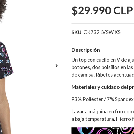
$29.990 CLP
SKU:
CK732 LVSW XS
Descripción
Un top con cuello en V de a
botones, dos bolsillos en las
de camisa. Ribetes acentuado
Materiales y cuidado del p
93% Poliéster / 7% Spande
Lavar a máquina en frío con
a baja temperatura. Hierro fr