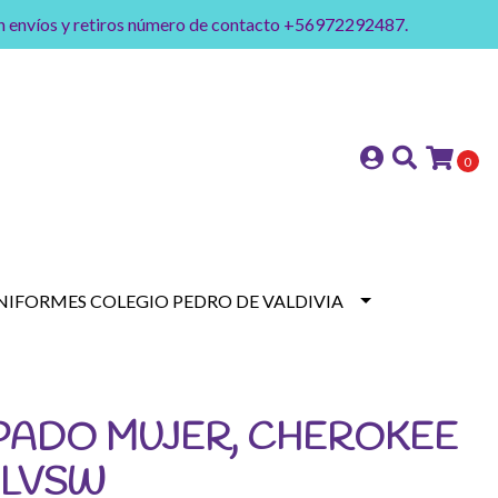
on envíos y retiros número de contacto +56972292487.
0
NIFORMES COLEGIO PEDRO DE VALDIVIA
PADO MUJER, CHEROKEE
 LVSW