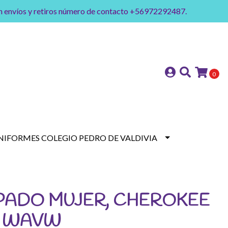
on envíos y retiros número de contacto +56972292487.
0
NIFORMES COLEGIO PEDRO DE VALDIVIA
PADO MUJER, CHEROKEE
2 WAVW