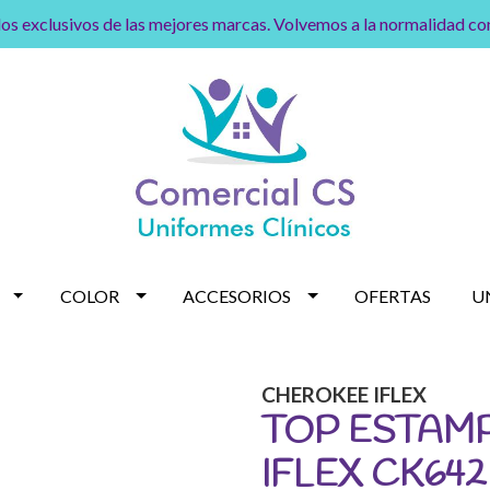
os exclusivos de las mejores marcas. Volvemos a la normalidad c
COLOR
ACCESORIOS
OFERTAS
U
CHEROKEE IFLEX
TOP ESTAM
IFLEX CK64