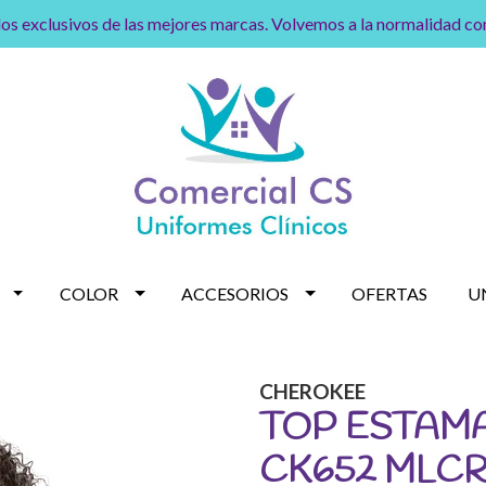
os exclusivos de las mejores marcas. Volvemos a la normalidad c
COLOR
ACCESORIOS
OFERTAS
U
CHEROKEE
TOP ESTAM
CK652 MLC