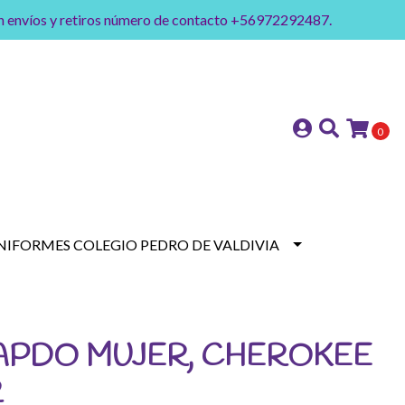
on envíos y retiros número de contacto +56972292487.
0
NIFORMES COLEGIO PEDRO DE VALDIVIA
APDO MUJER, CHEROKEE
R