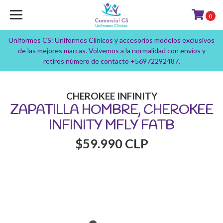
0
Uniformes CS: Uniformes Clínicos y accesorios modelos exclusivos
de las mejores marcas. Volvemos a la normalidad con envíos y
retiros número de contacto +56972292487.
CHEROKEE INFINITY
ZAPATILLA HOMBRE, CHEROKEE
INFINITY MFLY FATB
$59.990 CLP