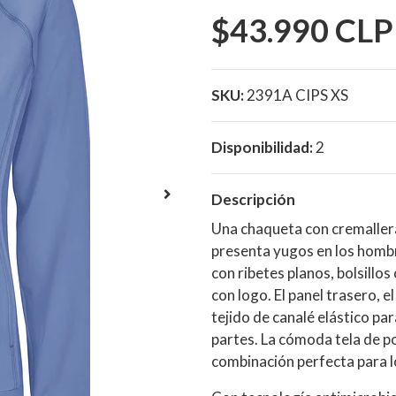
$43.990 CLP
SKU:
2391A CIPS XS
Disponibilidad:
2
Descripción
Una chaqueta con cremaller
presenta yugos en los hombr
con ribetes planos, bolsillos
con logo. El panel trasero, e
tejido de canalé elástico p
partes. La cómoda tela de pop
combinación perfecta para lo