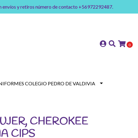
on envíos y retiros número de contacto +56972292487.
0
NIFORMES COLEGIO PEDRO DE VALDIVIA
UJER, CHEROKEE
1A CIPS