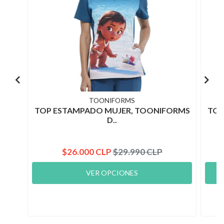
TOONIFORMS
TOP ESTAMPADO MUJER, TOONIFORMS
TOP
D..
$26.000 CLP
$29.990 CLP
VER OPCIONES