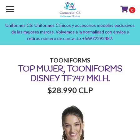
0
Uniformes CS: Uniformes Clínicos y accesorios modelos exclusivos
de las mejores marcas. Volvemos a la normalidad con envíos y
retiros número de contacto +56972292487.
TOONIFORMS
TOP MUJER, TOONIFORMS
DISNEY TF747 MKLH.
$28.990 CLP