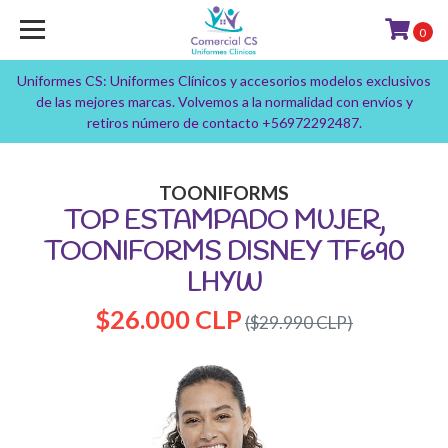
0
Uniformes CS: Uniformes Clínicos y accesorios modelos exclusivos
de las mejores marcas. Volvemos a la normalidad con envíos y
retiros número de contacto +56972292487.
TOONIFORMS
TOP ESTAMPADO MUJER,
TOONIFORMS DISNEY TF690
LHYW
$26.000 CLP
($29.990 CLP)