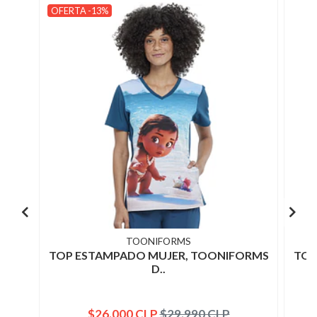
OFERTA -13%
TOONIFORMS
TOP ESTAMPADO MUJER, TOONIFORMS
TOP
D..
$26.000 CLP
$29.990 CLP