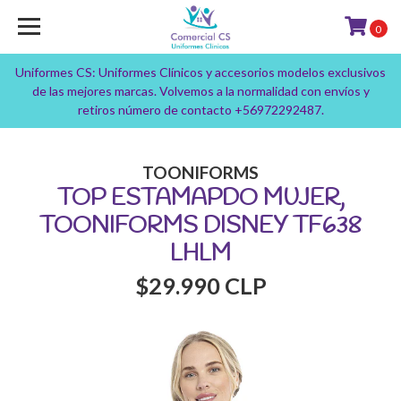
0
Uniformes CS: Uniformes Clínicos y accesorios modelos exclusivos
de las mejores marcas. Volvemos a la normalidad con envíos y
retiros número de contacto +56972292487.
TOONIFORMS
TOP ESTAMAPDO MUJER,
TOONIFORMS DISNEY TF638
LHLM
$29.990 CLP