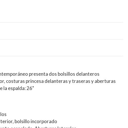
ntemporáneo presenta dos bolsillos delanteros
rior, costuras princesa delanteras y traseras y aberturas
e la espalda: 26"
llos
interior, bolsillo incorporado