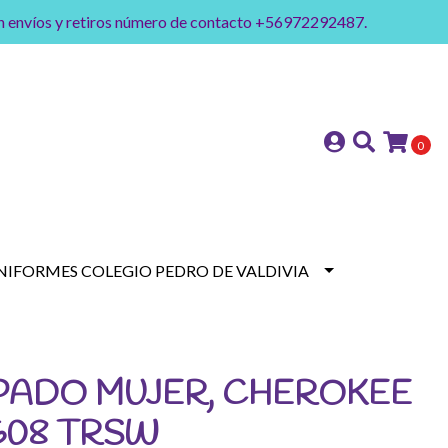
on envíos y retiros número de contacto +56972292487.
0
NIFORMES COLEGIO PEDRO DE VALDIVIA
PADO MUJER, CHEROKEE
K608 TRSW