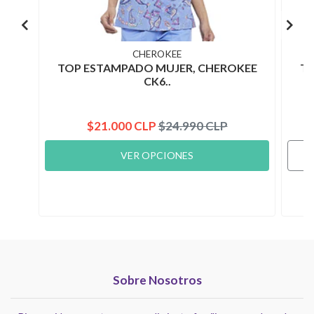
CHEROKEE
TOP ESTAMPADO MUJER, CHEROKEE
TO
CK6..
$21.000 CLP
$24.990 CLP
VER OPCIONES
Sobre Nosotros