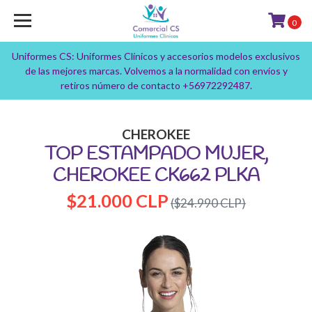
0
Uniformes CS: Uniformes Clínicos y accesorios modelos exclusivos
de las mejores marcas. Volvemos a la normalidad con envíos y
retiros número de contacto +56972292487.
CHEROKEE
TOP ESTAMPADO MUJER,
CHEROKEE CK662 PLKA
$21.000 CLP
($24.990 CLP)