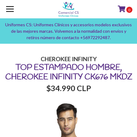
0
Uniformes CS: Uniformes Clínicos y accesorios modelos exclusivos
de las mejores marcas. Volvemos a la normalidad con envíos y
retiros número de contacto +56972292487.
CHEROKEE INFINITY
TOP ESTAMPADO HOMBRE,
CHEROKEE INFINITY CK676 MKDZ
$34.990 CLP