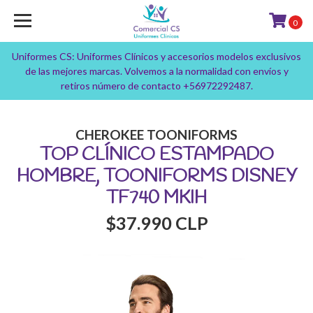
0
Uniformes CS: Uniformes Clínicos y accesorios modelos exclusivos
de las mejores marcas. Volvemos a la normalidad con envíos y
retiros número de contacto +56972292487.
CHEROKEE TOONIFORMS
TOP CLÍNICO ESTAMPADO
HOMBRE, TOONIFORMS DISNEY
TF740 MKIH
$37.990 CLP