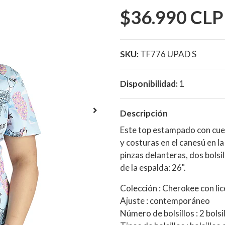
$36.990 CLP
SKU:
TF776 UPAD S
Disponibilidad:
1
Descripción
Este top estampado con cuel
y costuras en el canesú en l
pinzas delanteras, dos bolsi
de la espalda: 26".
Colección : Cherokee con lic
Ajuste : contemporáneo
Número de bolsillos : 2 bolsi