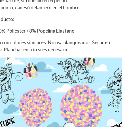
 de parche, sin bolsillo en el pecho
e punto, canesú delantero en el hombro
oducto:
0% Poliéster / 8% Popelina Elastano
 con colores similares. No usa blanqueador. Secar en
 Planchar en frío si es necesario.