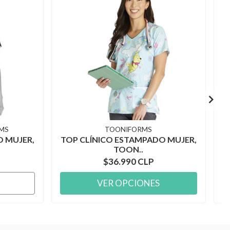
MS
TOONIFORMS
O MUJER,
TOP CLÍNICO ESTAMPADO MUJER,
T
TOON..
$36.990 CLP
VER OPCIONES