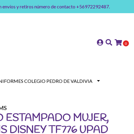
on envíos y retiros número de contacto +56972292487.
0
NIFORMES COLEGIO PEDRO DE VALDIVIA
MS
O ESTAMPADO MUJER,
 DISNEY TF776 UPAD