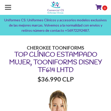
0
Uniformes CS: Uniformes Clínicos y accesorios modelos exclusivos
de las mejores marcas. Volvemos a la normalidad con envíos y
retiros número de contacto +56972292487.
CHEROKEE TOONIFORMS
TOP CLÍNICO ESTAMPADO
MUJER, TOONIFORMS DISNEY
TF614 LHTD
$36.990 CLP