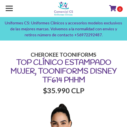
0
Uniformes CS: Uniformes Clínicos y accesorios modelos exclusivos
de las mejores marcas. Volvemos a la normalidad con envíos y
retiros número de contacto +56972292487.
CHEROKEE TOONIFORMS
TOP CLÍNICO ESTAMPADO
MUJER, TOONIFORMS DISNEY
TF614 PHHM
$35.990 CLP