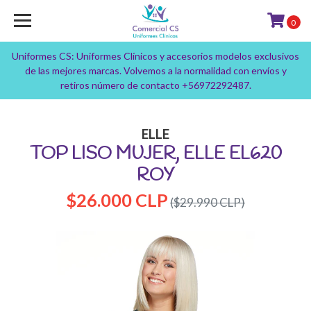
0
Uniformes CS: Uniformes Clínicos y accesorios modelos exclusivos
de las mejores marcas. Volvemos a la normalidad con envíos y
retiros número de contacto +56972292487.
ELLE
TOP LISO MUJER, ELLE EL620
ROY
$26.000 CLP
($29.990 CLP)