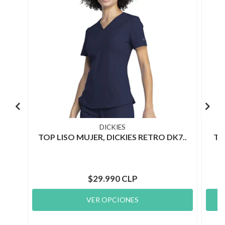
DICKIES
TOP LISO MUJER, DICKIES RETRO DK7..
TO
$29.990 CLP
VER OPCIONES