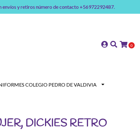
on envíos y retiros número de contacto +56972292487.
0
NIFORMES COLEGIO PEDRO DE VALDIVIA
JER, DICKIES RETRO