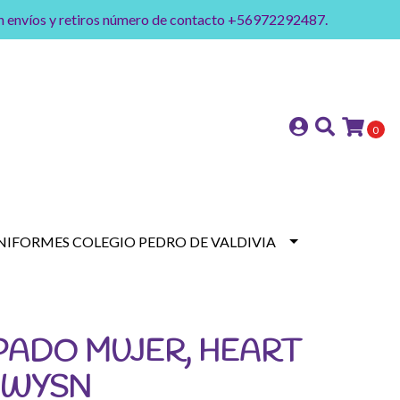
on envíos y retiros número de contacto +56972292487.
0
NIFORMES COLEGIO PEDRO DE VALDIVIA
PADO MUJER, HEART
 WYSN