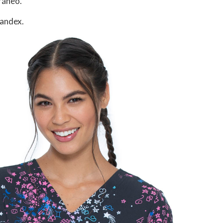
ráneo.
pandex.