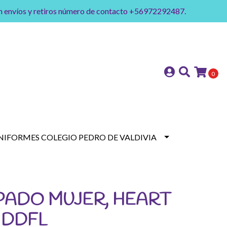
on envíos y retiros número de contacto +56972292487.
0
NIFORMES COLEGIO PEDRO DE VALDIVIA
PADO MUJER, HEART
 DDFL