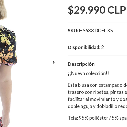
$29.990 CLP
SKU:
HS638 DDFL XS
Disponibilidad:
2
Descripción
¡¡Nueva colección!!!
Esta blusa con estampado de
trasero con ribetes, pinzas 
facilitar el movimiento y dos
doble aguja y dobladillo r
Tela; 95% poliéster / 5% sp