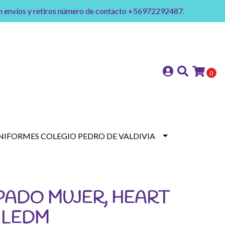
on envíos y retiros número de contacto +56972292487.
0
NIFORMES COLEGIO PEDRO DE VALDIVIA
PADO MUJER, HEART
 LEDM