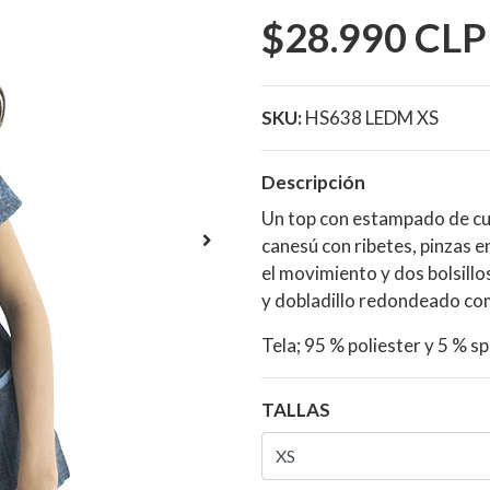
$28.990 CLP
SKU:
HS638 LEDM XS
Descripción
Un top con estampado de cue
canesú con ribetes, pinzas en
el movimiento y dos bolsillo
y dobladillo redondeado co
Tela; 95 % poliester y 5 % s
TALLAS