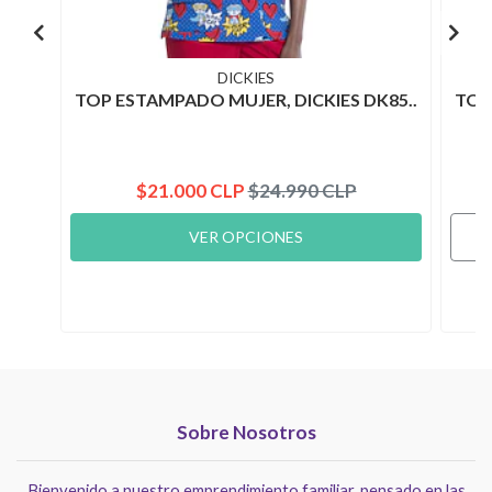
DICKIES
TOP ESTAMPADO MUJER, DICKIES DK85..
TOP
$21.000 CLP
$24.990 CLP
VER OPCIONES
Sobre Nosotros
Bienvenido a nuestro emprendimiento familiar, pensado en las