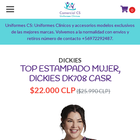
0
Uniformes CS: Uniformes Clínicos y accesorios modelos exclusivos
de las mejores marcas. Volvemos a la normalidad con envíos y
retiros número de contacto +56972292487.
DICKIES
TOP ESTAMPADO MUJER,
DICKIES DK708 CASR
$22.000 CLP
($25.990 CLP)