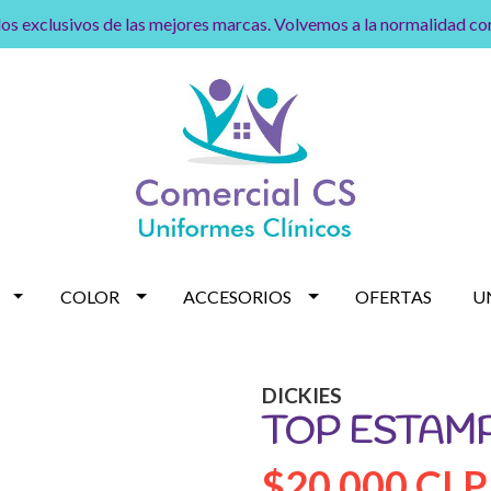
os exclusivos de las mejores marcas. Volvemos a la normalidad c
COLOR
ACCESORIOS
OFERTAS
U
DICKIES
TOP ESTAMP
$20.000 CLP