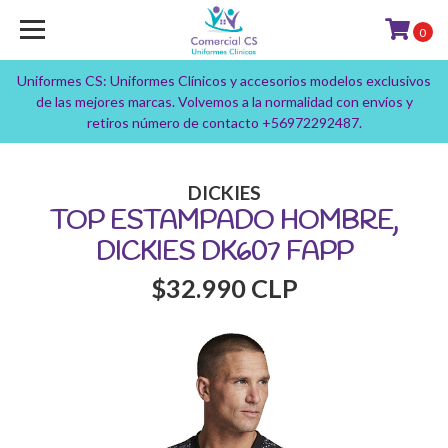
0
Uniformes CS: Uniformes Clínicos y accesorios modelos exclusivos
de las mejores marcas. Volvemos a la normalidad con envíos y
retiros número de contacto +56972292487.
DICKIES
TOP ESTAMPADO HOMBRE,
DICKIES DK607 FAPP
$32.990 CLP