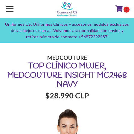
0
Uniformes CS: Uniformes Clínicos y accesorios modelos exclusivos
de las mejores marcas. Volvemos a la normalidad con envíos y
retiros número de contacto +56972292487.
MEDCOUTURE
TOP CLÍNICO MUJER,
MEDCOUTURE INSIGHT MC2468
NAVY
$28.990 CLP