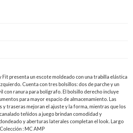
y Fit presenta un escote moldeado con una trabilla elástica
 izquierdo. Cuenta con tres bolsillos: dos de parche y un
vil con ranura para bolígrafo. El bolsillo derecho incluye
trumentos para mayor espacio de almacenamiento. Las
 y traseras mejoran el ajuste y la forma, mientras que los
acanalado teñidos a juego brindan comodidad y
edondeado y aberturas laterales completan el look. Largo
Colección
: MC AMP