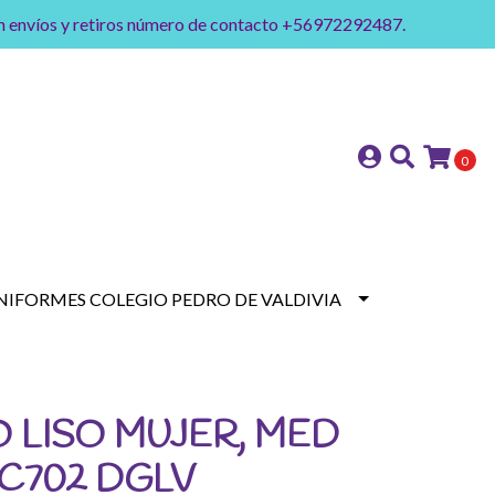
on envíos y retiros número de contacto +56972292487.
0
NIFORMES COLEGIO PEDRO DE VALDIVIA
O LISO MUJER, MED
C702 DGLV