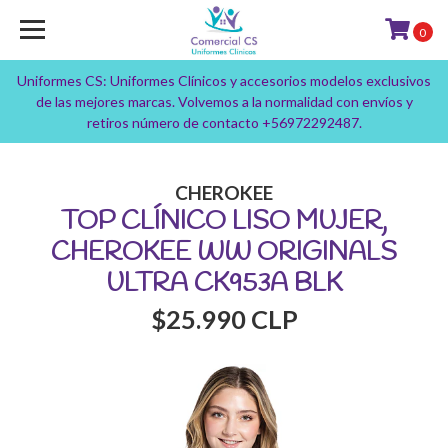
0
Uniformes CS: Uniformes Clínicos y accesorios modelos exclusivos
de las mejores marcas. Volvemos a la normalidad con envíos y
retiros número de contacto +56972292487.
CHEROKEE
TOP CLÍNICO LISO MUJER,
CHEROKEE WW ORIGINALS
ULTRA CK953A BLK
$25.990 CLP