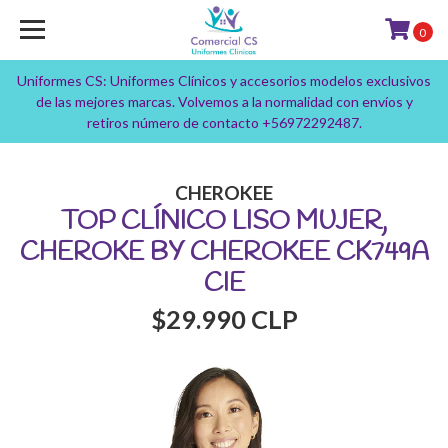
0
Uniformes CS: Uniformes Clínicos y accesorios modelos exclusivos
de las mejores marcas. Volvemos a la normalidad con envíos y
retiros número de contacto +56972292487.
CHEROKEE
TOP CLÍNICO LISO MUJER,
CHEROKE BY CHEROKEE CK749A
CIE
$29.990 CLP